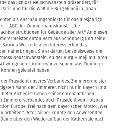
urde das Schloss Neuschwanstein präsentiert, für
aris und für die Welt die Burg Himeji in Japan.
enten als Anschauungsobjekte für das diesjährige
rs – ABC der Zimmermannskunst“: „Die
hkonstruktionen für Gebäude aller Art.“ An diesen
merermeister Anton Bertl aus Schönberg und seine
e Sabrina Weckerle allen Interessierten das
n näherbringen. Sie erklärten beispielsweise die
chloss Neuschwanstein. An der Burg Himeji mit ihren
schwungenen Formen war zu sehen, was Zimmerer
m Können geleistet haben.
, der Präsident unseres Verbandes. Zimmerermeister
htigsten Mann der Zimmerer, nicht nur in Bayern und
 Peter Aicher ist neben seiner ehrenamtlichen
chen Zimmererverbandes auch Präsident von Holzbau
tion Europe. Frei nach dem bayerischen Motto: „Wer
n arbeiten.“ Peter Aicher konnte den Anwesenden
-Dame über den Wiederaufbau der Kathedrale nach