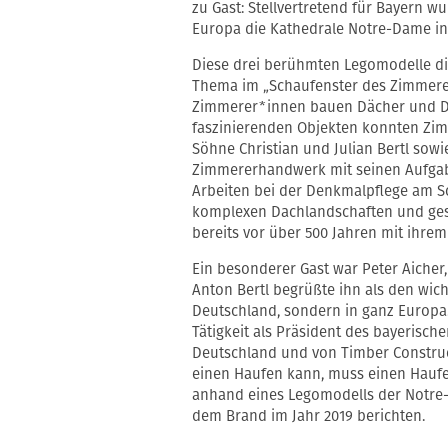
zu Gast: Stellvertretend für Bayern w
Europa die Kathedrale Notre-Dame in P
Diese drei berühmten Legomodelle di
Thema im „Schaufenster des Zimmere
Zimmerer*innen bauen Dächer und Dac
faszinierenden Objekten konnten Zim
Söhne Christian und Julian Bertl sowi
Zimmererhandwerk mit seinen Aufgabe
Arbeiten bei der Denkmalpflege am S
komplexen Dachlandschaften und ge
bereits vor über 500 Jahren mit ihre
Ein besonderer Gast war Peter Aicher
Anton Bertl begrüßte ihn als den wic
Deutschland, sondern in ganz Europa.
Tätigkeit als Präsident des bayeris
Deutschland und von Timber Construc
einen Haufen kann, muss einen Haufe
anhand eines Legomodells der Notre
dem Brand im Jahr 2019 berichten.