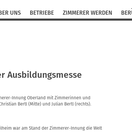
N
BER UNS
BETRIEBE
ZIMMERER WERDEN
BER
ü
der Ausbildungsmesse
merer-Innung Oberland mit Zimmerinnen und
ristian Bertl (Mitte) und Julian Bertl (rechts).
ilheim war am Stand der Zimmerer-Innung die Welt