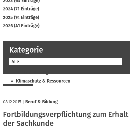
2023 (63 Einträge)
2024 (71 Einträge)
2025 (74 Einträge)
2026 (41 Einträge)
Kategorie
Alle
Beruf & Bildung
Klimaschutz & Ressourcen
Normen & Fachregeln
Prävention & Arbeitsschutz
08.12.2015
|
Beruf & Bildung
Recht & Wirtschaft
Fortbildungsverpflichtung zum Erhalt
Soziales & Tarifpolitik
der Sachkunde
Verband & Innungen
Interviews