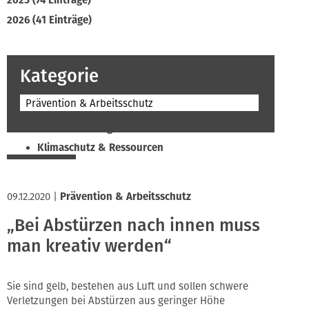
2025 (74 Einträge)
2026 (41 Einträge)
Kategorie
Prävention & Arbeitsschutz
Beruf & Bildung
Klimaschutz & Ressourcen
Normen & Fachregeln
Prävention & Arbeitsschutz
09.12.2020
|
Prävention & Arbeitsschutz
Recht & Wirtschaft
„Bei Abstürzen nach innen muss
Soziales & Tarifpolitik
man kreativ werden“
Verband & Innungen
Interviews
Innung
Sie sind gelb, bestehen aus Luft und sollen schwere
Verletzungen bei Abstürzen aus geringer Höhe